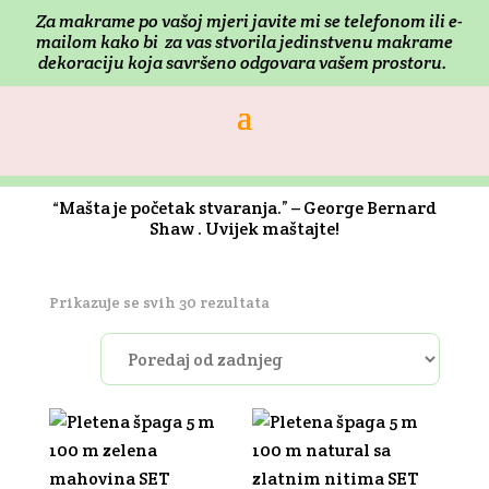
Za makrame po vašoj mjeri j
avite mi se telefonom ili e-
mailom kako bi za vas stvorila jedinstvenu makrame
dekoraciju koja savršeno odgovara vašem prostoru.
“Mašta je početak stvaranja.” – George Bernard
Shaw . Uvijek maštajte!
Poredano
Prikazuje se svih 30 rezultata
po
najnovijem