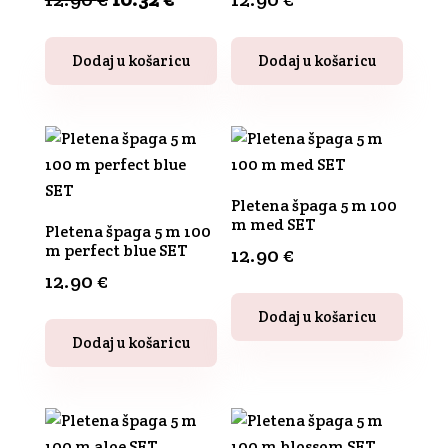
cijena
cijena
bila
je:
Dodaj u košaricu
Dodaj u košaricu
je:
10.32 €.
12.90 €.
Pletena špaga 5 m 100
m med SET
Pletena špaga 5 m 100
m perfect blue SET
12.90
€
12.90
€
Dodaj u košaricu
Dodaj u košaricu