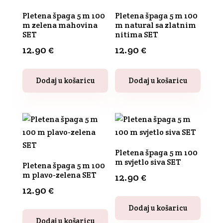
Pletena špaga 5 m 100
Pletena špaga 5 m 100
m zelena mahovina
m natural sa zlatnim
SET
nitima SET
12.90
€
12.90
€
Dodaj u košaricu
Dodaj u košaricu
Pletena špaga 5 m 100
m svjetlo siva SET
Pletena špaga 5 m 100
m plavo-zelena SET
12.90
€
12.90
€
Dodaj u košaricu
Dodaj u košaricu