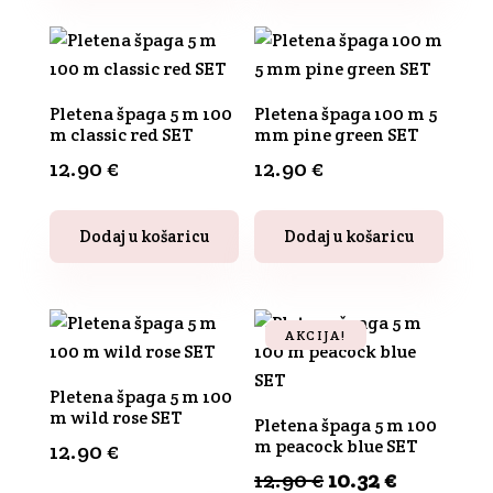
Pletena špaga 5 m 100
Pletena špaga 100 m 5
m classic red SET
mm pine green SET
12.90
€
12.90
€
Dodaj u košaricu
Dodaj u košaricu
AKCIJA!
Pletena špaga 5 m 100
m wild rose SET
Pletena špaga 5 m 100
m peacock blue SET
12.90
€
Izvorna
Trenutn
12.90
€
10.32
€