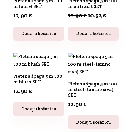
Pletena špaga 5 m 100
Pletena špaga 5 m 100
m laurel SET
m antracit SET
Izvorna
Trenutn
12.90
€
12.90
€
10.32
€
cijena
cijena
bila
je:
Dodaj u košaricu
Dodaj u košaricu
je:
10.32 €.
12.90 €.
Pletena špaga 5 m 100
m blush SET
Pletena špaga 5 m 100
m steel (tamno siva)
12.90
€
SET
12.90
€
Dodaj u košaricu
Dodaj u košaricu