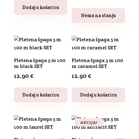
cijena
cijena
Dodaj u košaricu
bila
je:
Nema na stanju
je:
10.32 €.
12.90 €.
Pletena špaga 5 m 100
Pletena špaga 5 m 100
m black SET
m caramel SET
12.90
€
12.90
€
Dodaj u košaricu
Dodaj u košaricu
AKCIJA!