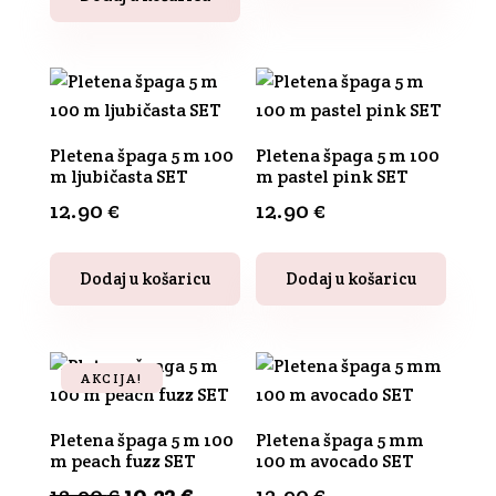
Pletena špaga 5 m 100
Pletena špaga 5 m 100
m ljubičasta SET
m pastel pink SET
12.90
€
12.90
€
Dodaj u košaricu
Dodaj u košaricu
AKCIJA!
Pletena špaga 5 m 100
Pletena špaga 5 mm
m peach fuzz SET
100 m avocado SET
Izvorna
Trenutna
12.90
€
10.32
€
12.90
€