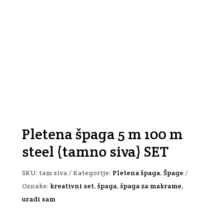
Pletena špaga 5 m 100 m
steel (tamno siva) SET
SKU:
tam siva
Kategorije:
Pletena špaga
,
Špage
Oznake:
kreativni set
,
špaga
,
špaga za makrame
,
uradi sam