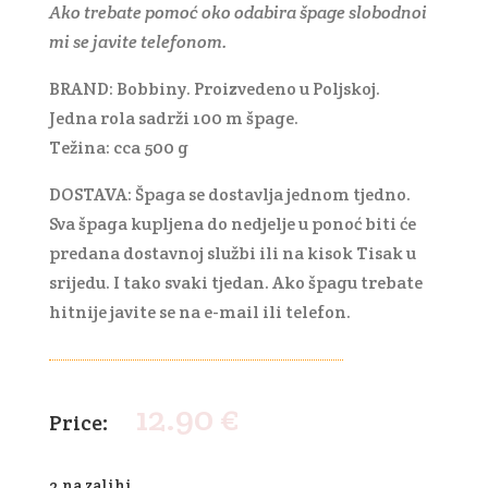
Ako trebate pomoć oko odabira špage slobodnoi
mi se javite telefonom.
BRAND: Bobbiny. Proizvedeno u Poljskoj.
Jedna rola sadrži 100 m špage.
Težina: cca 500 g
DOSTAVA: Špaga se dostavlja jednom tjedno.
Sva špaga kupljena do nedjelje u ponoć biti će
predana dostavnoj službi ili na kisok Tisak u
srijedu. I tako svaki tjedan. Ako špagu trebate
hitnije javite se na e-mail ili telefon.
12.90
€
2 na zalihi