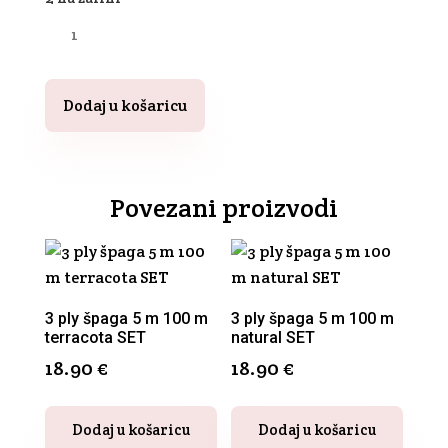
Pletena
špaga
5
m
Dodaj u košaricu
100
m
steel
(tamno
siva)
Povezani proizvodi
SET
količina
3 ply špaga 5 m 100 m
3 ply špaga 5 m 100 m
terracota SET
natural SET
18.90
€
18.90
€
Dodaj u košaricu
Dodaj u košaricu