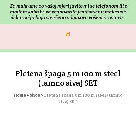
Za makrame po vašoj mjeri j
avite mi se telefonom ili e-
mailom kako bi za vas stvorila jedinstvenu makrame
dekoraciju koja savršeno odgovara vašem prostoru.
Pletena špaga 5 m 100 m steel
(tamno siva) SET
Home
»
Shop
»
Pletena špaga 5 m 100 m steel (tamno
siva) SET