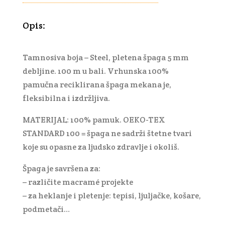
Opis:
Tamnosiva boja – Steel, pletena špaga 5 mm
debljine. 100 m u bali. Vrhunska 100%
pamučna reciklirana špaga mekana je,
fleksibilna i izdržljiva.
MATERIJAL: 100% pamuk. OEKO-TEX
STANDARD 100 = špaga ne sadrži štetne tvari
koje su opasne za ljudsko zdravlje i okoliš.
Špaga je savršena za:
– različite macramé projekte
– za heklanje i pletenje: tepisi, ljuljačke, košare,
podmetači…