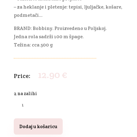
– za heklanje i pletenje: tepisi, ljuljačke, košare,
podmetači…
BRAND: Bobbiny. Proizvedeno u Poljskoj.
Jedna rola sadrži 100 m špage.
Težina: cca 500 g
12.90
€
2 na zalihi
Pletena
špaga
5
m
Dodaj u košaricu
100
m