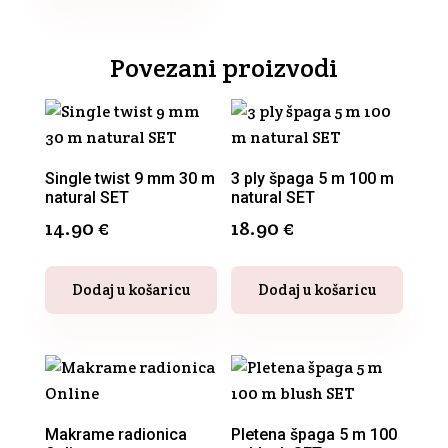
perfect
blue
SET
Povezani proizvodi
količina
Single twist 9 mm 30 m
3 ply špaga 5 m 100 m
natural SET
natural SET
14.90
€
18.90
€
Dodaj u košaricu
Dodaj u košaricu
Makrame radionica
Pletena špaga 5 m 100