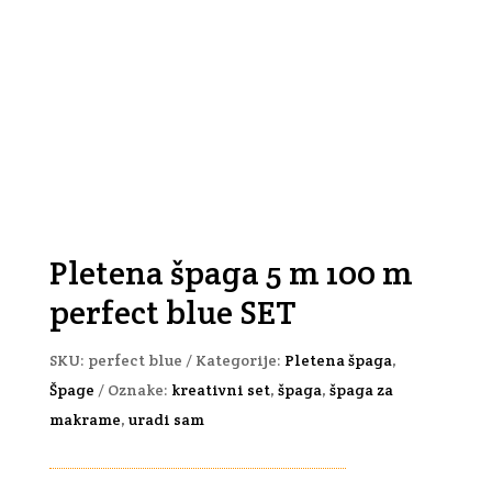
Pletena špaga 5 m 100 m
perfect blue SET
SKU:
perfect blue
Kategorije:
Pletena špaga
,
Špage
Oznake:
kreativni set
,
špaga
,
špaga za
makrame
,
uradi sam