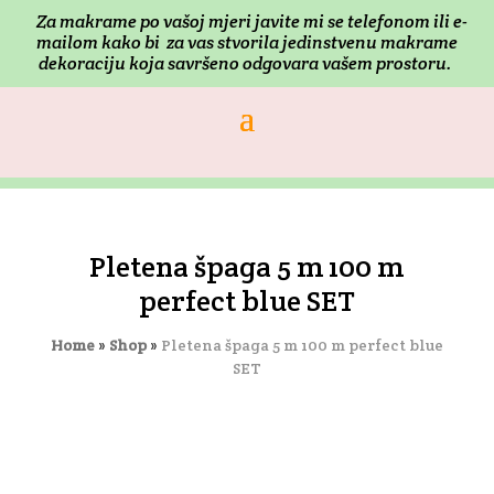
Za makrame po vašoj mjeri j
avite mi se telefonom ili e-
mailom kako bi za vas stvorila jedinstvenu makrame
dekoraciju koja savršeno odgovara vašem prostoru.
Pletena špaga 5 m 100 m
perfect blue SET
Home
»
Shop
»
Pletena špaga 5 m 100 m perfect blue
SET