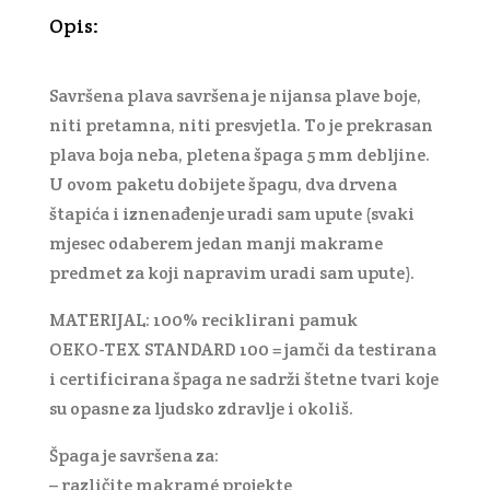
Opis:
Savršena plava savršena je nijansa plave boje,
niti pretamna, niti presvjetla. To je prekrasan
plava boja neba, pletena špaga 5 mm debljine.
U ovom paketu dobijete špagu, dva drvena
štapića i iznenađenje uradi sam upute (svaki
mjesec odaberem jedan manji makrame
predmet za koji napravim uradi sam upute).
MATERIJAL: 100% reciklirani pamuk
OEKO-TEX STANDARD 100 = jamči da testirana
i certificirana špaga ne sadrži štetne tvari koje
su opasne za ljudsko zdravlje i okoliš.
Špaga je savršena za:
– različite makramé projekte