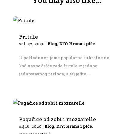
You may also like…
Fritule
velj 22, 2020
|
Blog
,
DIY: Hrana i piće
U pokladno vrijeme popularne su krafne no
kod nas se češće rade fritule iz jednog
jednostavnog razloga, a taj je što...
Pogačice od zobi i mozzarelle
sij 16, 2020
|
Blog
,
DIY: Hrana i piće
,