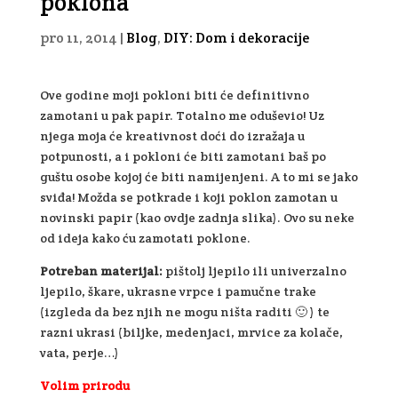
poklona
pro 11, 2014
|
Blog
,
DIY: Dom i dekoracije
Ove godine moji pokloni biti će definitivno
zamotani u pak papir. Totalno me oduševio! Uz
njega moja će kreativnost doći do izražaja u
potpunosti, a i pokloni će biti zamotani baš po
guštu osobe kojoj će biti namijenjeni. A to mi se jako
sviđa! Možda se potkrade i koji poklon zamotan u
novinski papir (kao ovdje zadnja slika). Ovo su neke
od ideja kako ću zamotati poklone.
Potreban materijal:
pištolj ljepilo ili univerzalno
ljepilo, škare, ukrasne vrpce i pamučne trake
(izgleda da bez njih ne mogu ništa raditi 🙂 ) te
razni ukrasi (biljke, medenjaci, mrvice za kolače,
vata, perje…)
Volim prirodu