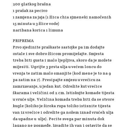
200 glatkog brašna
1 prašak za pecivo
1 zamjena za jaja (1 žlica chia sjmeneki namočenih
15 minuta u 3 žlice vode)
naribana korica 1 limuna
PRIPREMA
Prvo sjedinite praškaste sastojke pa im dodajte
ostale i sve dobro žlicom promiješajte. Smjesta
treba biti gusta i malo ljepljiva, skoro da je možete
mijesiti. Ugrijte 3 prsta ulja u većem loncu do
vrenja te zatim malo smanjite (kod mene je to na 9
pa zatim na 7). Presipajte smjesu u vrećicu za
zamrzavanje, u jedan kut. Odrežite kut vrećice
škarama i veličini od 2 cm. Istiskujte komade tijesta
u vruće ulje. Veličina komada treba biti da se stvore
kugle (koliko je široka rupa toliko istisnite tijesta
van iz vrećice i odrežite ga nožem iznad vrućeh ulja
da upadne u ulje). Pecite svega par minuta dok
lagano ne posmeđe. Izvadite ih van i ostavite da se