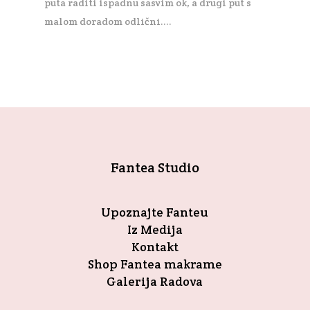
puta raditi ispadnu sasvim ok, a drugi put s
malom doradom odlični....
Fantea Studio
Upoznajte Fanteu
Iz Medija
Kontakt
Shop Fantea makrame
Galerija Radova