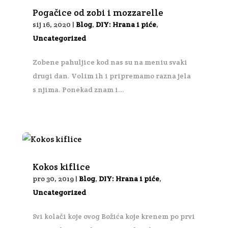
Pogačice od zobi i mozzarelle
sij 16, 2020
|
Blog
,
DIY: Hrana i piće
,
Uncategorized
Zobene pahuljice kod nas su na meniu svaki
drugi dan. Volim ih i pripremamo razna jela
s njima. Ponekad znam i...
Kokos kiflice
pro 30, 2019
|
Blog
,
DIY: Hrana i piće
,
Uncategorized
Svi kolači koje ovog Božića koje krenem po prvi