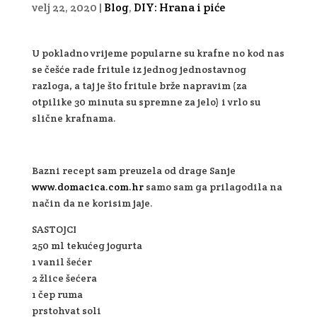
velj 22, 2020
|
Blog
,
DIY: Hrana i piće
U pokladno vrijeme popularne su krafne no kod nas
se češće rade fritule iz jednog jednostavnog
razloga, a taj je što fritule brže napravim (za
otpilike 30 minuta su spremne za jelo) i vrlo su
slične krafnama.
Bazni recept sam preuzela od drage Sanje
www.domacica.com.hr
samo sam ga prilagodila na
način da ne korisim jaje.
SASTOJCI
250 ml tekućeg jogurta
1 vanil šećer
2 žlice šećera
1 čep ruma
prstohvat soli