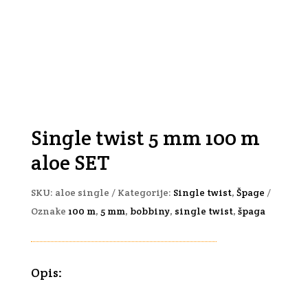
Single twist 5 mm 100 m
aloe SET
SKU:
aloe single
Kategorije:
Single twist
,
Špage
Oznake
100 m
,
5 mm
,
bobbiny
,
single twist
,
špaga
Opis: