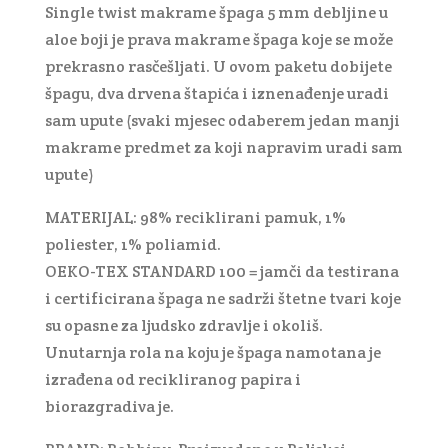
Single twist makrame špaga 5 mm debljine u
aloe boji je prava makrame špaga koje se može
prekrasno rasčešljati. U ovom paketu dobijete
špagu, dva drvena štapića i iznenađenje uradi
sam upute (svaki mjesec odaberem jedan manji
makrame predmet za koji napravim uradi sam
upute)
MATERIJAL: 98% reciklirani pamuk, 1%
poliester, 1% poliamid.
OEKO-TEX STANDARD 100 = jamči da testirana
i certificirana špaga ne sadrži štetne tvari koje
su opasne za ljudsko zdravlje i okoliš.
Unutarnja rola na koju je špaga namotana je
izrađena od recikliranog papira i
biorazgradiva je.