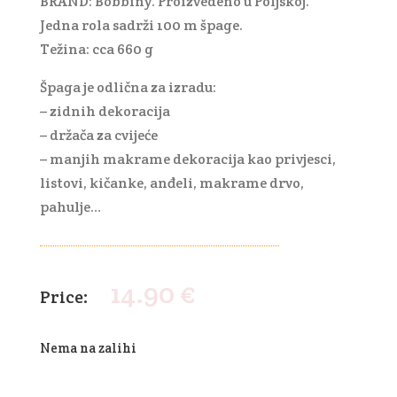
BRAND: Bobbiny. Proizvedeno u Poljskoj.
Jedna rola sadrži 100 m špage.
Težina: cca 660 g
Špaga je odlična za izradu:
– zidnih dekoracija
– držača za cvijeće
– manjih makrame dekoracija kao privjesci,
listovi, kičanke, anđeli, makrame drvo,
pahulje…
14.90
€
Nema na zalihi