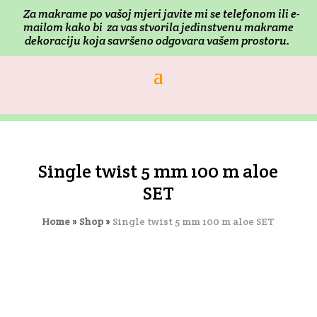
Za makrame po vašoj mjeri j
avite mi se telefonom ili e-
mailom kako bi za vas stvorila jedinstvenu makrame
dekoraciju koja savršeno odgovara vašem prostoru.
Single twist 5 mm 100 m aloe
SET
Home
»
Shop
»
Single twist 5 mm 100 m aloe SET