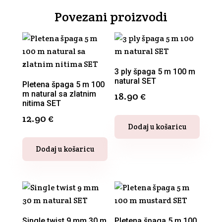
Povezani proizvodi
3 ply špaga 5 m 100 m
natural SET
Pletena špaga 5 m 100
m natural sa zlatnim
18.90
€
nitima SET
12.90
€
Dodaj u košaricu
Dodaj u košaricu
Single twist 9 mm 30 m
Pletena špaga 5 m 100