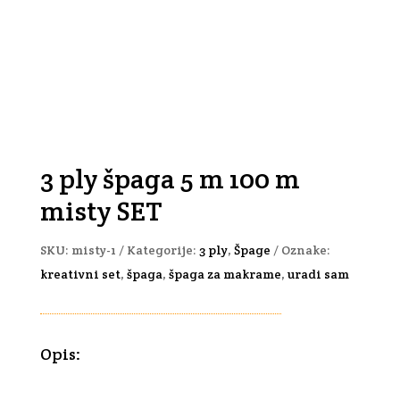
3 ply špaga 5 m 100 m
misty SET
SKU:
misty-1
Kategorije:
3 ply
,
Špage
Oznake:
kreativni set
,
špaga
,
špaga za makrame
,
uradi sam
Opis: