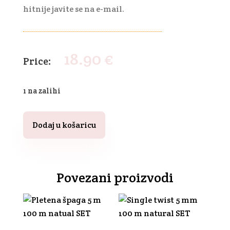
hitnije javite se na e-mail.
18.90
€
1 na zalihi
3
ply
Dodaj u košaricu
špaga
5
m
100
Povezani proizvodi
m
misty
SET
količina