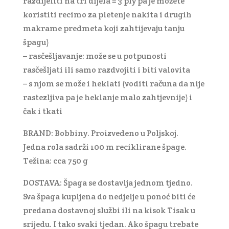
razdijeliti na tri dijela = 3 ply pa je možete
koristiti recimo za pletenje nakita i drugih
makrame predmeta koji zahtijevaju tanju
špagu)
– rasčešljavanje: može se u potpunosti
rasčešljati ili samo razdvojiti i biti valovita
– s njom se može i heklati (voditi računa da nije
rastezljiva pa je heklanje malo zahtjevnije) i
čak i tkati
BRAND: Bobbiny. Proizvedeno u Poljskoj.
Jedna rola sadrži 100 m reciklirane špage.
Težina: cca 750 g
DOSTAVA: Špaga se dostavlja jednom tjedno.
Sva špaga kupljena do nedjelje u ponoć biti će
predana dostavnoj službi ili na kisok Tisak u
srijedu. I tako svaki tjedan. Ako špagu trebate