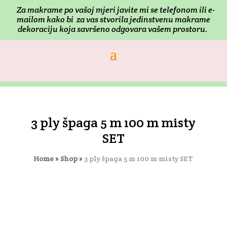
Za makrame po vašoj mjeri j
avite mi se telefonom ili e-
mailom kako bi za vas stvorila jedinstvenu makrame
dekoraciju koja savršeno odgovara vašem prostoru.
3 ply špaga 5 m 100 m misty
SET
Home
»
Shop
»
3 ply špaga 5 m 100 m misty SET