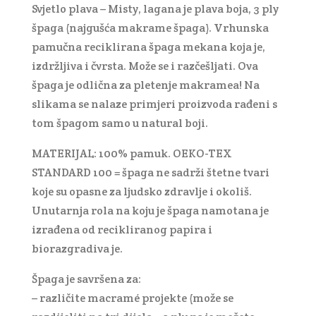
Svjetlo plava – Misty, lagana je plava boja, 3 ply
špaga (najgušća makrame špaga). Vrhunska
pamučna reciklirana špaga mekana koja je,
izdržljiva i čvrsta. Može se i razčešljati. Ova
špaga je odlična za pletenje makramea! Na
slikama se nalaze primjeri proizvoda rađeni s
tom špagom samo u natural boji.
MATERIJAL: 100% pamuk. OEKO-TEX
STANDARD 100 = špaga ne sadrži štetne tvari
koje su opasne za ljudsko zdravlje i okoliš.
Unutarnja rola na koju je špaga namotana je
izrađena od recikliranog papira i
biorazgradiva je.
Špaga je savršena za:
– različite macramé projekte (može se