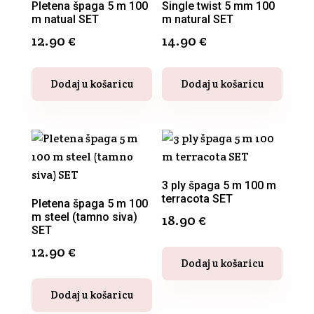
Pletena špaga 5 m 100
Single twist 5 mm 100
m natual SET
m natural SET
12.90
€
14.90
€
Dodaj u košaricu
Dodaj u košaricu
3 ply špaga 5 m 100 m
terracota SET
Pletena špaga 5 m 100
m steel (tamno siva)
18.90
€
SET
12.90
€
Dodaj u košaricu
Dodaj u košaricu