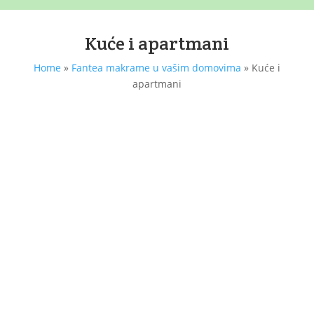
Kuće i apartmani
Home
»
Fantea makrame u vašim domovima
»
Kuće i
apartmani
[vc_row][vc_column][vc_column_text]Makramei
rađeni po narudžbi za kuće za najam u Istri.
Ako i vi želite ukrasiti svoju kuću, apartman ili
stan za...