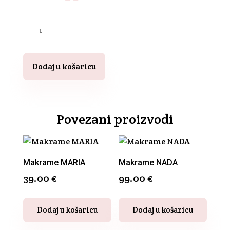
Makrame
po
narudžbi
količina
Dodaj u košaricu
Povezani proizvodi
Makrame MARIA
Makrame NADA
39.00
€
99.00
€
Ovaj
Dodaj u košaricu
Dodaj u košaricu
proizvod