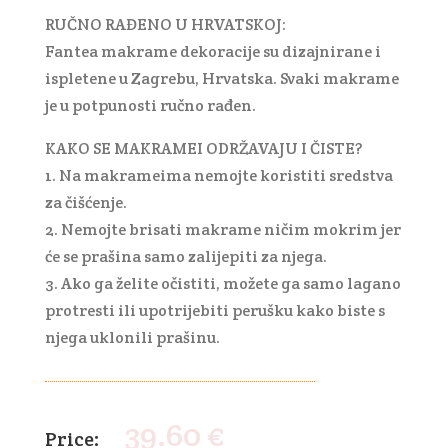
RUČNO RAĐENO U HRVATSKOJ:
Fantea makrame dekoracije su dizajnirane i
ispletene u Zagrebu, Hrvatska. Svaki makrame
je u potpunosti ručno rađen.
KAKO SE MAKRAMEI ODRŽAVAJU I ČISTE?
1. Na makrameima nemojte koristiti sredstva
za čišćenje.
2. Nemojte brisati makrame ničim mokrim jer
će se prašina samo zalijepiti za njega.
3. Ako ga želite očistiti, možete ga samo lagano
protresti ili upotrijebiti perušku kako biste s
njega uklonili prašinu.
39.60
€