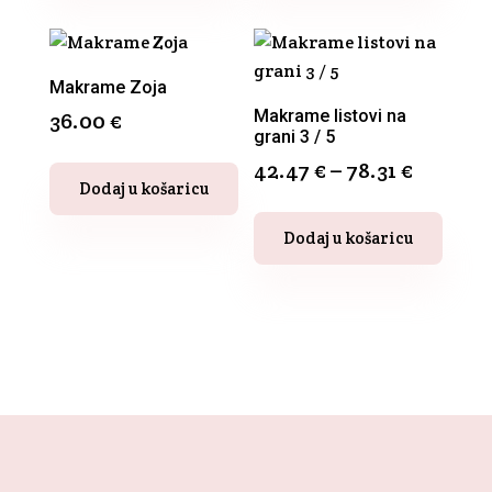
ima
više
varijanti.
Opcije
Makrame Zoja
se
Makrame listovi na
36.00
€
grani 3 / 5
mogu
42.47
€
–
78.31
€
odabrati
Dodaj u košaricu
na
Ovaj
stranici
Dodaj u košaricu
proizvod
proizvoda
ima
više
varijanti.
Opcije
se
mogu
odabrati
na