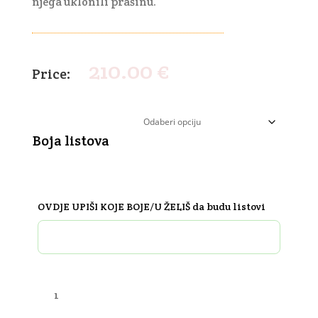
njega uklonili prašinu.
210.00
€
Boja listova
OVDJE UPIŠI KOJE BOJE/U ŽELIŠ da budu listovi
Makrame
Marija
sa