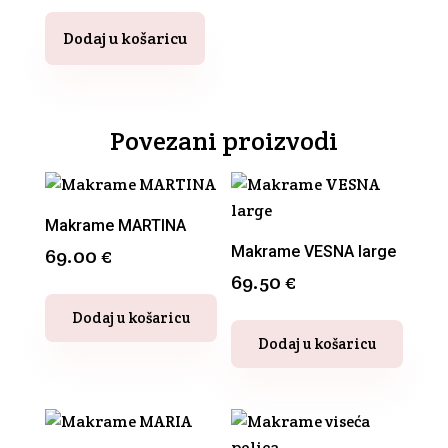
listovima
Dodaj u košaricu
količina
Povezani proizvodi
Makrame MARTINA
Makrame VESNA large
69.00
€
69.50
€
Dodaj u košaricu
Ovaj
Dodaj u košaricu
proizvod
ima
više
varijanti.