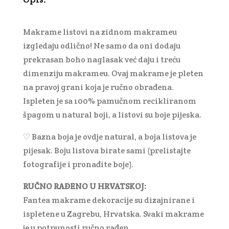
Makrame listovi na zidnom makrameu
izgledaju odlično! Ne samo da oni dodaju
prekrasan boho naglasak već daju i treću
dimenziju makrameu. Ovaj makrame je pleten
na pravoj grani koja je ručno obrađena.
Ispleten je sa 100% pamučnom recikliranom
špagom u natural boji, a listovi su boje pijeska.
♡ Bazna boja je ovdje natural, a boja listova je
pijesak. Boju listova birate sami (prelistajte
fotografije i pronađite boje).
RUČNO RAĐENO U HRVATSKOJ:
Fantea makrame dekoracije su dizajnirane i
ispletene u Zagrebu, Hrvatska. Svaki makrame
je u potpunosti ručno rađen.