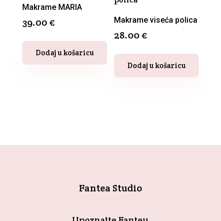
Opcije
Makrame MARIA
se
Makrame viseća polica
39.00
€
mogu
28.00
€
odabrati
Ovaj
Dodaj u košaricu
na
proizvod
Dodaj u košaricu
stranici
ima
proizvoda
više
varijanti.
Opcije
se
mogu
odabrati
na
stranici
Fantea Studio
proizvoda
Upoznajte Fanteu