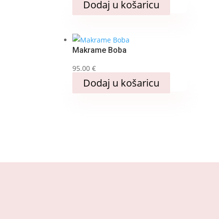
Ovaj
Dodaj u košaricu
proizvod
ima
više
Makrame Boba
varijanti.
Opcije
95.00
€
se
Dodaj u košaricu
mogu
odabrati
na
stranici
proizvoda