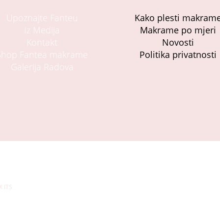
Upoznajte Fanteu
Kako plesti makram
Iz Medija
Makrame po mjeri
Kontakt
Novosti
Shop Fantea makrame
Politika privatnosti
Galerija Radova
X ITS