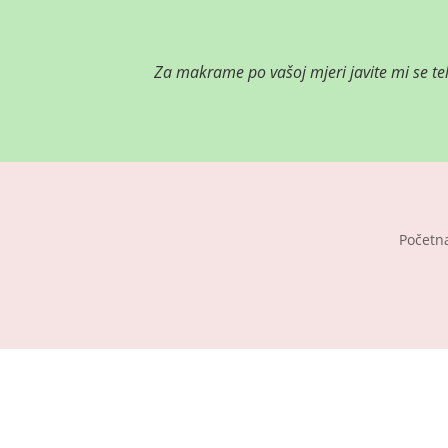
Za makrame po vašoj mjeri j
avite mi se t
Početn