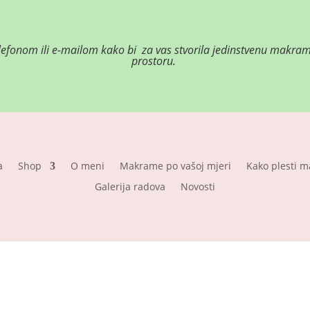
elefonom ili e-mailom kako bi za vas stvorila jedinstvenu makr
prostoru.
a
Shop
O meni
Makrame po vašoj mjeri
Kako plesti 
Galerija radova
Novosti