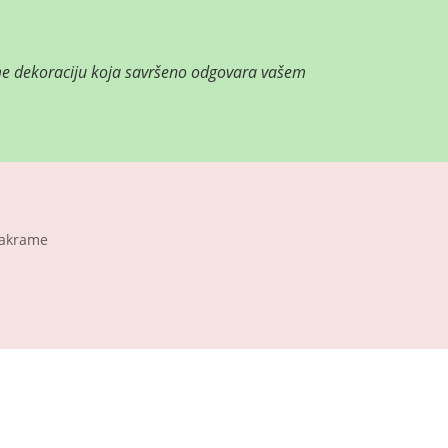
ame dekoraciju koja savršeno odgovara vašem
makrame