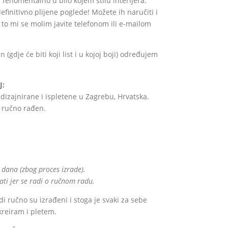
fenomentalno u bilo kojem stilu interijera.
efinitivno plijene poglede! Možete ih naručiti i
a to mi se molim javite telefonom ili e-mailom
(gdje će biti koji list i u kojoj boji) određujem
J:
izajnirane i ispletene u Zagrebu, Hrvatska.
 ručno rađen.
 dana (zbog proces izrade).
ti jer se radi o ručnom radu.
i ručno su izrađeni i stoga je svaki za sebe
kreiram i pletem.