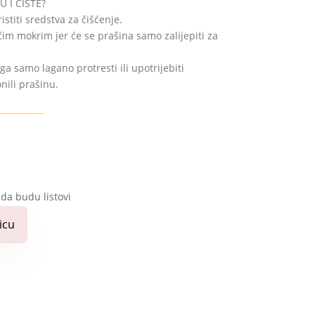
 I ČISTE?
titi sredstva za čišćenje.
im mokrim jer će se prašina samo zalijepiti za
 ga samo lagano protresti ili upotrijebiti
nili prašinu.
 da budu listovi
icu