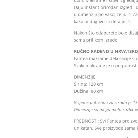
dom. Makrame listovi izgledaju 
Daju instant prirodan izgled i d
u dimenziji po Vašoj želji. ♡ Z
kako bi dogovorili detalje. ♡
Nakon što odaberete boje dizajn 
sama prilikom izrade.
RUČNO RAĐENO U HRVATSKO
Fantea makrame dekoracije su d
Svaki makrame je u potpunosti
DIMENZIJE
Širina: 120 cm
Dužina: 80 cm
Vrijeme potrebno za izradu je 15
Dimenzije su mogu malo razlikova
PREDNOSTI: Svi Fantea proizvod
unikatan. Sve proizvode sama 