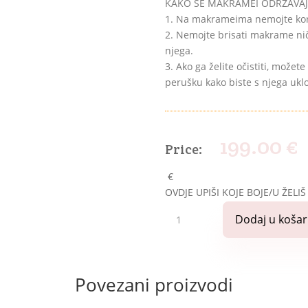
KAKO SE MAKRAMEI ODRŽAVAJU
1. Na makrameima nemojte koris
2. Nemojte brisati makrame nič
njega.
3. Ako ga želite očistiti, možete
perušku kako biste s njega uklo
199.00
€
€
OVDJE UPIŠI KOJE BOJE/U ŽELIŠ
Makrame
Dodaj u košar
listovi
na
grani
XXXL
Povezani proizvodi
količina