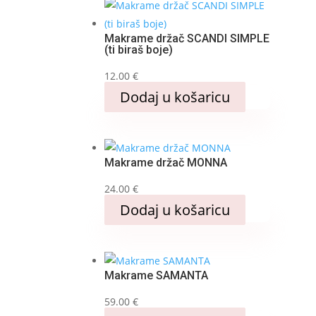
Makrame držač SCANDI SIMPLE
(ti biraš boje)
12.00
€
Ovaj
Dodaj u košaricu
proizvod
ima
više
Makrame držač MONNA
varijanti.
Opcije
24.00
€
se
Dodaj u košaricu
mogu
odabrati
na
Makrame SAMANTA
stranici
proizvoda
59.00
€