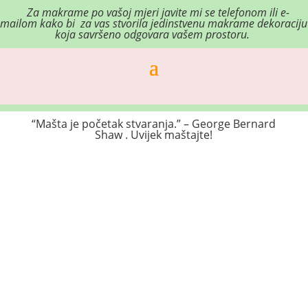
Za makrame po vašoj mjeri j
avite mi se telefonom ili e-
mailom kako bi za vas stvorila jedinstvenu makrame dekoraciju
koja savršeno odgovara vašem prostoru.
“Mašta je početak stvaranja.” – George Bernard
Shaw . Uvijek maštajte!
Poredano
po
najnovijem
Makrame pletena duga
Makrame duga
44.00
€
29.00
€
–
36.00
€