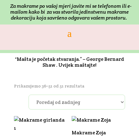
Za makrame po vašoj mjeri j
avite mi se telefonom ili e-
mailom kako bi za vas stvorila jedinstvenu makrame
dekoraciju koja savršeno odgovara vašem prostoru.
“Mašta je početak stvaranja.” – George Bernard
Shaw . Uvijek maštajte!
Poredano
Prikazujemo 36–51 od 51 rezultata
po
najnovijem
Makrame Zoja