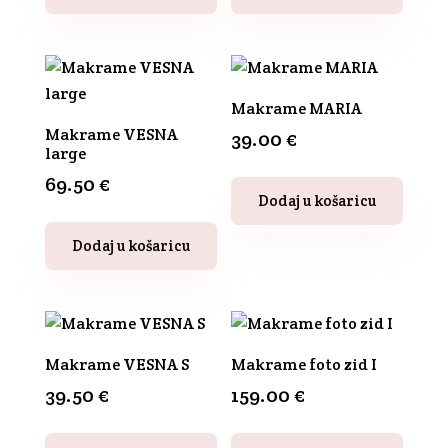
Makrame MARIA
Makrame VESNA
39.00
€
large
69.50
€
Ovaj
Dodaj u košaricu
proizvod
Ovaj
ima
Dodaj u košaricu
proizvod
više
ima
varijanti.
više
Opcije
varijanti.
se
Opcije
Makrame VESNA S
Makrame foto zid I
mogu
se
39.50
€
159.00
€
odabrati
mogu
na
odabrati
Ovaj