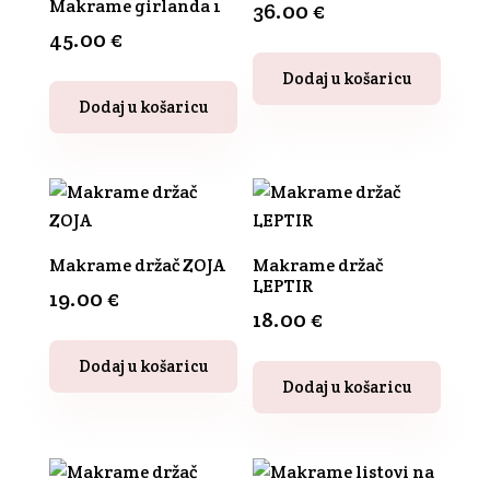
Makrame girlanda 1
36.00
€
45.00
€
Dodaj u košaricu
Dodaj u košaricu
Makrame držač ZOJA
Makrame držač
LEPTIR
19.00
€
18.00
€
Ovaj
Dodaj u košaricu
Ovaj
proizvod
Dodaj u košaricu
proizvod
ima
ima
više
više
varijanti.
varijanti.