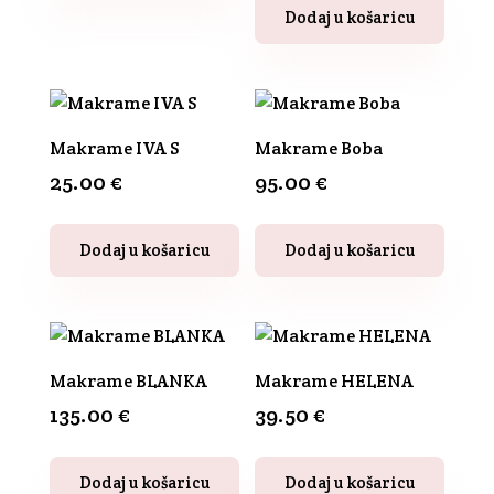
stranici
ima
Dodaj u košaricu
proizvoda
više
varijanti.
Opcije
se
Makrame IVA S
Makrame Boba
mogu
25.00
€
95.00
€
odabrati
na
stranici
Dodaj u košaricu
Dodaj u košaricu
proizvoda
Makrame BLANKA
Makrame HELENA
135.00
€
39.50
€
Dodaj u košaricu
Dodaj u košaricu