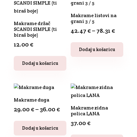
Opcije
Opcije
se
se
Makrame listovi na
mogu
grani 3 / 5
mogu
Makrame držač
odabrati
SCANDI SIMPLE (ti
42.47
€
–
78.31
€
odabrati
na
biraš boje)
na
stranici
12.00
€
Ovaj
stranici
proizvoda
Dodaj u košaricu
proizvod
proizvoda
Ovaj
ima
Dodaj u košaricu
proizvod
više
ima
varijanti.
više
Opcije
varijanti.
se
Opcije
Makrame duga
mogu
se
Makrame zidna
29.00
€
–
36.00
€
odabrati
polica LANA
mogu
na
37.00
€
odabrati
Ovaj
stranici
Dodaj u košaricu
na
proizvod
proizvoda