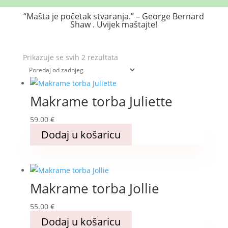
“Mašta je početak stvaranja.” – George Bernard
Shaw . Uvijek maštajte!
Poredano
Prikazuje se svih 2 rezultata
po
najnovijem
Makrame torba Juliette
59.00
€
Ovaj
Dodaj u košaricu
proizvod
ima
više
Makrame torba Jollie
varijanti.
Opcije
55.00
€
se
Ovaj
Dodaj u košaricu
mogu