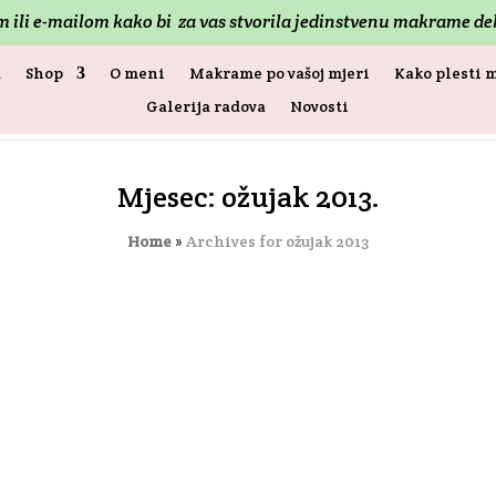
om ili e-mailom kako bi za vas stvorila jedinstvenu makrame 
a
Shop
O meni
Makrame po vašoj mjeri
Kako plesti
Galerija radova
Novosti
Mjesec:
ožujak 2013.
Home
»
Archives for ožujak 2013