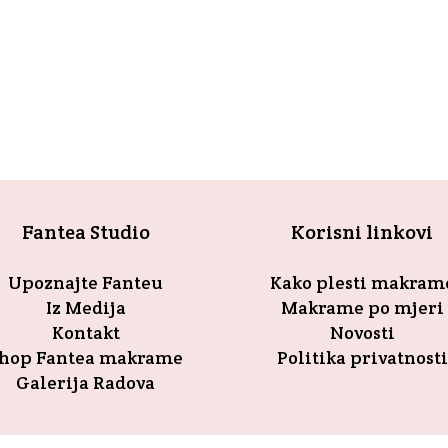
i izlozi dućana nas mame. Uzimam u ruke tirkizni sako, probam ga,
Fantea Studio
Korisni linkovi
Upoznajte Fanteu
Kako plesti makram
Iz Medija
Makrame po mjeri
Kontakt
Novosti
hop Fantea makrame
Politika privatnosti
Galerija Radova