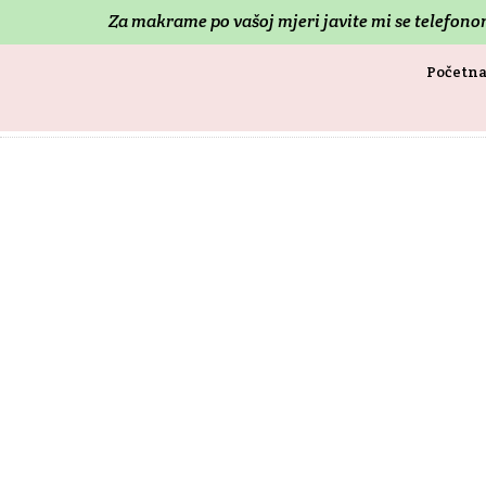
Za makrame po vašoj mjeri j
avite mi se telefon
Početn