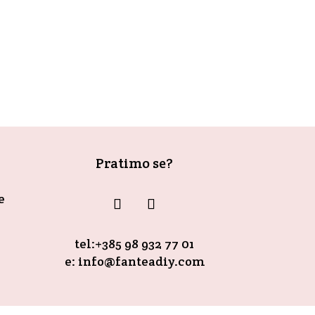
 super je boja, a onda pomislim šta će...
Pratimo se?
e
tel:+385 98 932 77 01
e: info@fanteadiy.com