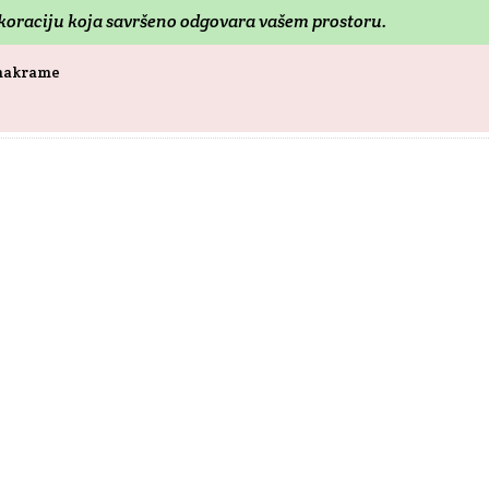
dekoraciju koja savršeno odgovara vašem prostoru.
 makrame